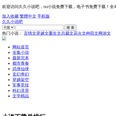
欢迎访问久久小说吧，txt小说免费下载，电子书免费下载！全本txt电
加入收藏
繁體中文
手机版
久久小说吧
热门小说：
言情文
穿越文
重生文
总裁文
花火文
种田文
网游文
网站首页
全集小说
最新完本
都市青春
武侠仙侠
玄幻奇幻
穿越架空
军事竞技
科幻灵异
文学精品