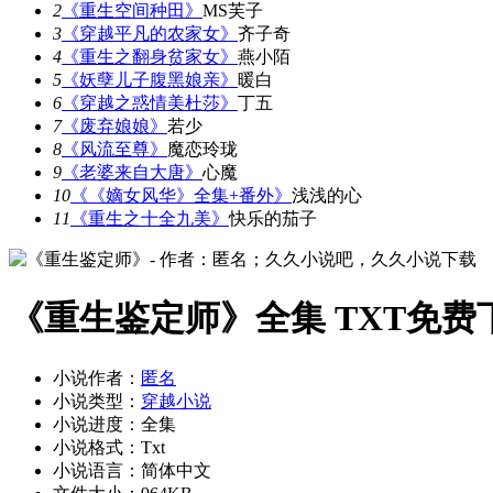
2
《重生空间种田》
MS芙子
3
《穿越平凡的农家女》
齐子奇
4
《重生之翻身贫家女》
燕小陌
5
《妖孽儿子腹黑娘亲》
暖白
6
《穿越之惑情美杜莎》
丁五
7
《废弃娘娘》
若少
8
《风流至尊》
魔恋玲珑
9
《老婆来自大唐》
心魔
10
《《嫡女风华》全集+番外》
浅浅的心
11
《重生之十全九美》
快乐的茄子
《重生鉴定师》全集 TXT免费
小说作者：
匿名
小说类型：
穿越小说
小说进度：全集
小说格式：Txt
小说语言：简体中文