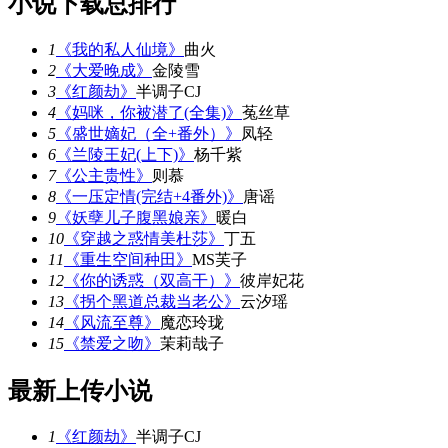
小说下载总排行
1
《我的私人仙境》
曲火
2
《大爱晚成》
金陵雪
3
《红颜劫》
半调子CJ
4
《妈咪，你被潜了(全集)》
菟丝草
5
《盛世嫡妃（全+番外）》
凤轻
6
《兰陵王妃(上下)》
杨千紫
7
《公主贵性》
则慕
8
《一压定情(完结+4番外)》
唐谣
9
《妖孽儿子腹黑娘亲》
暖白
10
《穿越之惑情美杜莎》
丁五
11
《重生空间种田》
MS芙子
12
《你的诱惑（双高干）》
彼岸妃花
13
《拐个黑道总裁当老公》
云汐瑶
14
《风流至尊》
魔恋玲珑
15
《禁爱之吻》
茉莉哉子
最新上传小说
1
《红颜劫》
半调子CJ