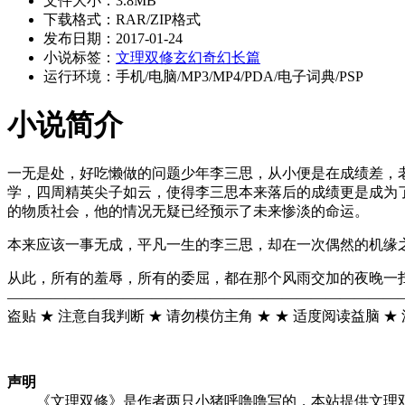
文件大小：3.8MB
下载格式：RAR/ZIP格式
发布日期：2017-01-24
小说标签：
文理
双修
玄幻
奇幻
长篇
运行环境：手机/电脑/MP3/MP4/PDA/电子词典/PSP
小说简介
一无是处，好吃懒做的问题少年李三思，从小便是在成绩差，
学，四周精英尖子如云，使得李三思本来落后的成绩更是成为
的物质社会，他的情况无疑已经预示了未来惨淡的命运。
本来应该一事无成，平凡一生的李三思，却在一次偶然的机
从此，所有的羞辱，所有的委屈，都在那个风雨交加的夜晚一
——————————————————————————————
盗贴 ★ 注意自我判断 ★ 请勿模仿主角 ★ ★ 适度阅读益脑 ★
声明
《文理双修》是作者两只小猪呼噜噜写的，本站提供文理双修最