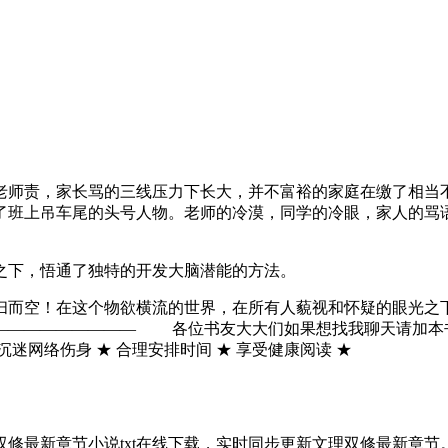
老师责，家长骂的三线压力下长大，并不富裕的家庭在缴了相当
了班上吊车尾的头号人物。老师的冷漠，同学的冷眼，家人的骂
缘之下，悟通了独特的开发大脑潜能的方法。
扫而空！在这个物欲横流的世界，在所有人藐视和怀疑的眼光之
—————— 各位书友大大们如果想找我聊天请加本书一群1809
 沉迷网络伤身 ★ 合理安排时间 ★ 享受健康阅读 ★
新章节小说txt在线下载，实时同步更新文理双修最新章节。 