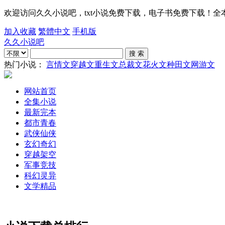
欢迎访问久久小说吧，txt小说免费下载，电子书免费下载！全本txt电
加入收藏
繁體中文
手机版
久久小说吧
热门小说：
言情文
穿越文
重生文
总裁文
花火文
种田文
网游文
网站首页
全集小说
最新完本
都市青春
武侠仙侠
玄幻奇幻
穿越架空
军事竞技
科幻灵异
文学精品