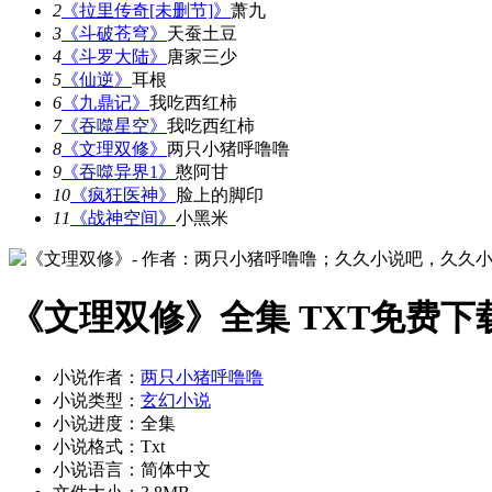
2
《拉里传奇[未删节]》
萧九
3
《斗破苍穹》
天蚕土豆
4
《斗罗大陆》
唐家三少
5
《仙逆》
耳根
6
《九鼎记》
我吃西红柿
7
《吞噬星空》
我吃西红柿
8
《文理双修》
两只小猪呼噜噜
9
《吞噬异界1》
憨阿甘
10
《疯狂医神》
脸上的脚印
11
《战神空间》
小黑米
《文理双修》全集 TXT免费下
小说作者：
两只小猪呼噜噜
小说类型：
玄幻小说
小说进度：全集
小说格式：Txt
小说语言：简体中文