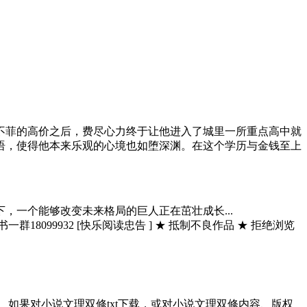
不菲的高价之后，费尽心力终于让他进入了城里一所重点高中就
语，使得他本来乐观的心境也如堕深渊。在这个学历与金钱至上
下，一个能够改变未来格局的巨人正在茁壮成长...
9932 [快乐阅读忠告 ] ★ 抵制不良作品 ★ 拒绝浏览
如果对小说文理双修txt下载，或对小说文理双修内容、版权