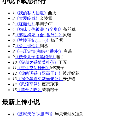
小说下载总排行
1
《我的私人仙境》
曲火
2
《大爱晚成》
金陵雪
3
《红颜劫》
半调子CJ
4
《妈咪，你被潜了(全集)》
菟丝草
5
《盛世嫡妃（全+番外）》
凤轻
6
《兰陵王妃(上下)》
杨千紫
7
《公主贵性》
则慕
8
《一压定情(完结+4番外)》
唐谣
9
《妖孽儿子腹黑娘亲》
暖白
10
《穿越之惑情美杜莎》
丁五
11
《重生空间种田》
MS芙子
12
《你的诱惑（双高干）》
彼岸妃花
13
《拐个黑道总裁当老公》
云汐瑶
14
《风流至尊》
魔恋玲珑
15
《禁爱之吻》
茉莉哉子
最新上传小说
1
《炼狱天使[未删节]》
半只青蛙&知乐