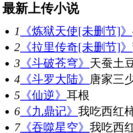
最新上传小说
1
《炼狱天使[未删节]》
2
《拉里传奇[未删节]》
3
《斗破苍穹》
天蚕土
4
《斗罗大陆》
唐家三
5
《仙逆》
耳根
6
《九鼎记》
我吃西红
7
《吞噬星空》
我吃西