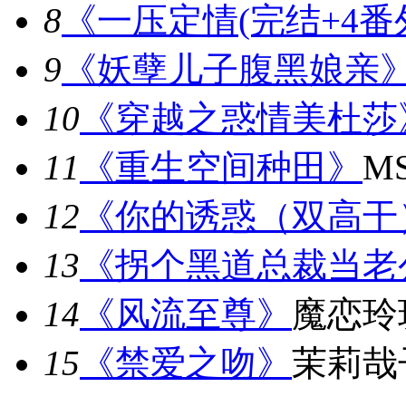
8
《一压定情(完结+4番
9
《妖孽儿子腹黑娘亲
10
《穿越之惑情美杜莎
11
《重生空间种田》
M
12
《你的诱惑（双高干
13
《拐个黑道总裁当老
14
《风流至尊》
魔恋玲
15
《禁爱之吻》
茉莉哉