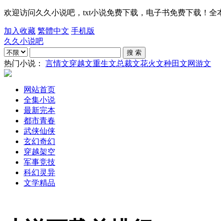
欢迎访问久久小说吧，txt小说免费下载，电子书免费下载！全本txt电
加入收藏
繁體中文
手机版
久久小说吧
热门小说：
言情文
穿越文
重生文
总裁文
花火文
种田文
网游文
网站首页
全集小说
最新完本
都市青春
武侠仙侠
玄幻奇幻
穿越架空
军事竞技
科幻灵异
文学精品