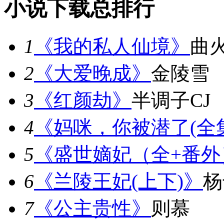
小说下载总排行
1
《我的私人仙境》
曲
2
《大爱晚成》
金陵雪
3
《红颜劫》
半调子CJ
4
《妈咪，你被潜了(全
5
《盛世嫡妃（全+番外
6
《兰陵王妃(上下)》
杨
7
《公主贵性》
则慕