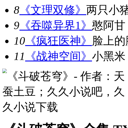
8
《文理双修》
两只小
9
《吞噬异界1》
憨阿甘
10
《疯狂医神》
脸上的
11
《战神空间》
小黑米